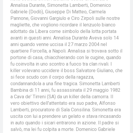
Annalisa Durante, Simonetta Lamberti, Domenico
Gabriele (Dodò), Giuseppe Di Matteo, Carmela
Pannone, Giovanni Gargiulo e Ciro Zirpoli sulle nostre
magliette, che vogliono ricordare il lenzuolo bianco
adottato da Libera come simbolo della lotta portata
avanti in questi anni. Annalisa Durante Aveva solo 14
anni quando venne uccisa il 27 marzo 2004 nel
quartiere Forcella, a Napoli. Annalisa si trovava sotto il
portone di casa, chiacchierando con le cugine, quando
fu coinvolta in uno scontro a fuoco tra clan rivali. I
killer volevano uccidere il boss Salvatore Giuliano, che
si fece scudo con il corpo della ragazza,
condannandola a una fine tragica. Simonetta Lamberti
Bambina di 11 anni, fu assassinata il 29 maggio 1982
a Cava de' Tirreni (SA) da un killer della camorra. Il
vero obiettivo dell'attentato era suo padre, Alfonso
Lamberti, procuratore di Sala Consilina. Simonetta era
uscita con lui a prendere un gelato e stava rincasando
in auto quando i sicari entrarono in azione. Il padre si
salvò, ma lei fu colpita a morte. Domenico Gabriele