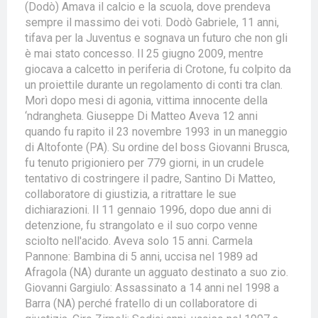
(Dodò) Amava il calcio e la scuola, dove prendeva
sempre il massimo dei voti. Dodò Gabriele, 11 anni,
tifava per la Juventus e sognava un futuro che non gli
è mai stato concesso. Il 25 giugno 2009, mentre
giocava a calcetto in periferia di Crotone, fu colpito da
un proiettile durante un regolamento di conti tra clan.
Morì dopo mesi di agonia, vittima innocente della
‘ndrangheta. Giuseppe Di Matteo Aveva 12 anni
quando fu rapito il 23 novembre 1993 in un maneggio
di Altofonte (PA). Su ordine del boss Giovanni Brusca,
fu tenuto prigioniero per 779 giorni, in un crudele
tentativo di costringere il padre, Santino Di Matteo,
collaboratore di giustizia, a ritrattare le sue
dichiarazioni. Il 11 gennaio 1996, dopo due anni di
detenzione, fu strangolato e il suo corpo venne
sciolto nell'acido. Aveva solo 15 anni. Carmela
Pannone: Bambina di 5 anni, uccisa nel 1989 ad
Afragola (NA) durante un agguato destinato a suo zio.
Giovanni Gargiulo: Assassinato a 14 anni nel 1998 a
Barra (NA) perché fratello di un collaboratore di