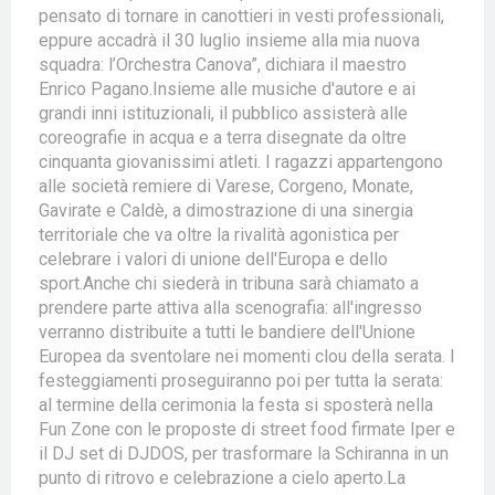
pensato di tornare in canottieri in vesti professionali,
eppure accadrà il 30 luglio insieme alla mia nuova
squadra: l’Orchestra Canova”, dichiara il maestro
Enrico Pagano.Insieme alle musiche d'autore e ai
grandi inni istituzionali, il pubblico assisterà alle
coreografie in acqua e a terra disegnate da oltre
cinquanta giovanissimi atleti. I ragazzi appartengono
alle società remiere di Varese, Corgeno, Monate,
Gavirate e Caldè, a dimostrazione di una sinergia
territoriale che va oltre la rivalità agonistica per
celebrare i valori di unione dell'Europa e dello
sport.Anche chi siederà in tribuna sarà chiamato a
prendere parte attiva alla scenografia: all'ingresso
verranno distribuite a tutti le bandiere dell'Unione
Europea da sventolare nei momenti clou della serata. I
festeggiamenti proseguiranno poi per tutta la serata:
al termine della cerimonia la festa si sposterà nella
Fun Zone con le proposte di street food firmate Iper e
il DJ set di DJDOS, per trasformare la Schiranna in un
punto di ritrovo e celebrazione a cielo aperto.La