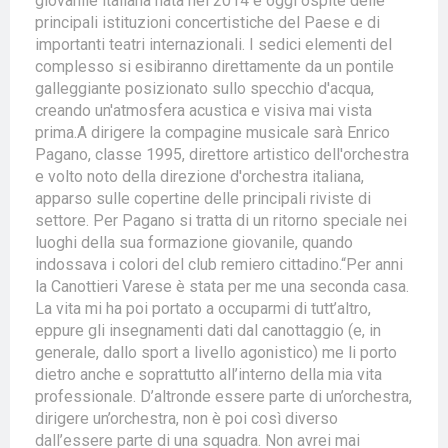
giovanile italiana nata nel 2014 e oggi ospite delle
principali istituzioni concertistiche del Paese e di
importanti teatri internazionali. I sedici elementi del
complesso si esibiranno direttamente da un pontile
galleggiante posizionato sullo specchio d'acqua,
creando un'atmosfera acustica e visiva mai vista
prima.A dirigere la compagine musicale sarà Enrico
Pagano, classe 1995, direttore artistico dell'orchestra
e volto noto della direzione d'orchestra italiana,
apparso sulle copertine delle principali riviste di
settore. Per Pagano si tratta di un ritorno speciale nei
luoghi della sua formazione giovanile, quando
indossava i colori del club remiero cittadino.“Per anni
la Canottieri Varese è stata per me una seconda casa.
La vita mi ha poi portato a occuparmi di tutt’altro,
eppure gli insegnamenti dati dal canottaggio (e, in
generale, dallo sport a livello agonistico) me li porto
dietro anche e soprattutto all’interno della mia vita
professionale. D’altronde essere parte di un’orchestra,
dirigere un’orchestra, non è poi così diverso
dall’essere parte di una squadra. Non avrei mai