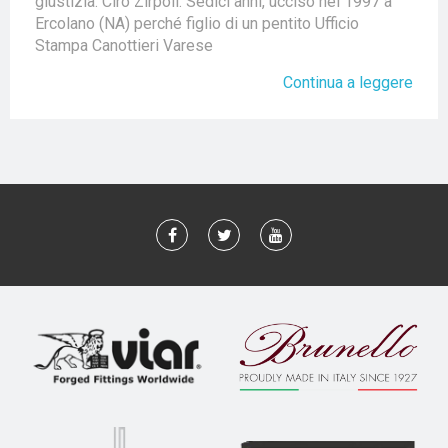
giustizia. Ciro Zirpoli: Sedici anni, ucciso nel 1997 a
Ercolano (NA) perché figlio di un pentito Ufficio
Stampa Canottieri Varese
Continua a leggere