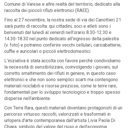
Comune di Varese e altre realtà del territorio, dedicato alla
raccolta dei piccoli rifiuti elettronici (RAEE).
Fino al 27 novembre, la nostra sede di via dei Canottieri 21
sarà punto di raccolta: qui cittadini, soci e atleti sono i
benvenuti dal lunedì al venerdì nell'orario 8.30-12.30 e
14.30-18.30 nel punto dedicato all'ingresso della palestra
(v. foto) e potranno conferire vecchi cellulari, caricabatterie,
cuffie e auricolari o piccoli elettrodomestici.
L’iniziativa è stata accolta con favore perchè condividiamo
la necessità di sensibilizzare, coinvolgendo i giovani, sul
corretto smaltimento dei rifiuti in genere, in questo caso
elettronici e che non sono semplici scarti ma contengono
materiali riciclabili e risorse preziose, come le terre rare,
fondamentali per lo sviluppo tecnologico e troppo spesso
disperse nell’ambiente.
Con Terra Rara, questi materiali diventano protagonisti di un
percorso virtuoso: raccolti, valorizzati e trasformati in
un’opera d’arte contemporanea dall’artista Livia Paola Di
Chiara, simbolo del valore del riuso e dell’economia