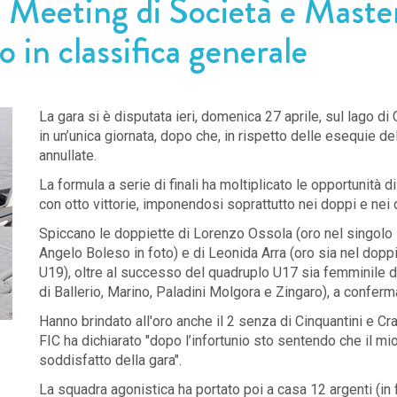
 Meeting di Società e Master
o in classifica generale
La gara si è disputata ieri, domenica 27 aprile, sul lago d
in un’unica giornata, dopo che, in rispetto delle esequie d
annullate.
La formula a serie di finali ha moltiplicato le opportunità 
con otto vittorie, imponendosi soprattutto nei doppi e nei 
Spiccano le doppiette di Lorenzo Ossola (oro nel singolo 
Angelo Boleso in foto) e di Leonida Arra (oro sia nel dop
U19), oltre al successo del quadruplo U17 sia femminile di
di Ballerio, Marino, Paladini Molgora e Zingaro), a conferm
Hanno brindato all'oro anche il 2 senza di Cinquantini e Cr
FIC ha dichiarato "dopo l’infortunio sto sentendo che il mio
soddisfatto della gara".
La squadra agonistica ha portato poi a casa 12 argenti (in