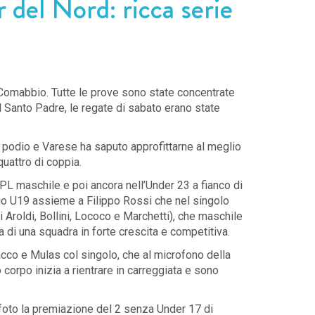
 del Nord: ricca serie
i Comabbio. Tutte le prove sono state concentrate
el Santo Padre, le regate di sabato erano state
di podio e Varese ha saputo approfittarne al meglio
quattro di coppia.
PL maschile e poi ancora nell’Under 23 a fianco di
pio U19 assieme a Filippo Rossi che nel singolo
 Aroldi, Bollini, Lococo e Marchetti), che maschile
a di una squadra in forte crescita e competitiva.
acco e Mulas col singolo, che al microfono della
 corpo inizia a rientrare in carreggiata e sono
 foto la premiazione del 2 senza Under 17 di