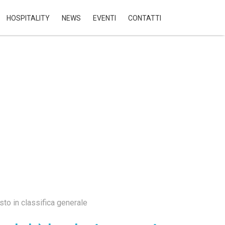
HOSPITALITY
NEWS
EVENTI
CONTATTI
ES
PASSIONE E
ACCOGLIENZA
ER CAMP
to in classifica generale